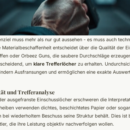
lenziel muss mehr als nur gut aussehen - es muss auch techn
 Materialbeschaffenheit entscheidet über die Qualität der E
ffen oder Orbeez Guns, die saubere Durchschläge erzeugen,
ntscheidend, um
klare Trefferlöcher
zu erhalten. Undurchsic
hindern Ausfransungen und ermöglichen eine exakte Auswer
tät und Trefferanalyse
er ausgefranste Einschusslöcher erschweren die Interpretat
eiben verwenden dichtes, beschichtetes Papier oder sogar
h bei wiederholtem Beschuss seine Struktur behält. Dies ist
tler, die ihre Leistung objektiv nachverfolgen wollen.