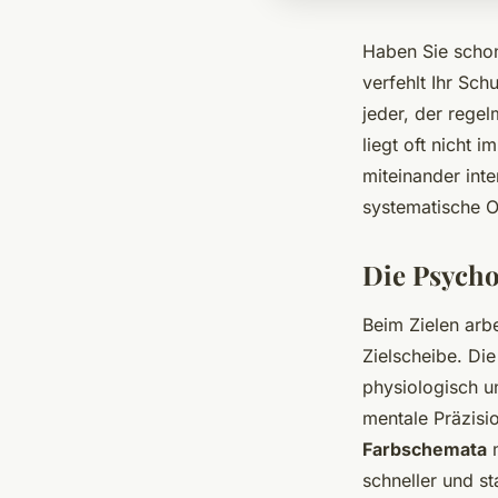
Haben Sie schon
verfehlt Ihr Sc
jeder, der rege
liegt oft nicht
miteinander inte
systematische O
Die Psycho
Beim Zielen arb
Zielscheibe. Die
physiologisch un
mentale Präzisi
Farbschemata
m
schneller und s