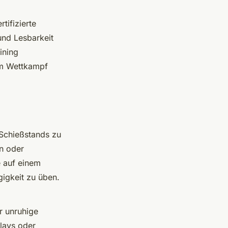
tifizierte
und Lesbarkeit
ining
um Wettkampf
 Schießstands zu
on oder
 auf einem
gigkeit zu üben.
 unruhige
lays oder