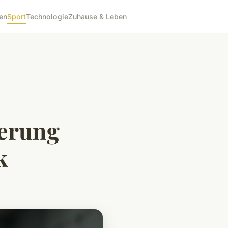
en
Sport
Technologie
Zuhause & Leben
serung
k