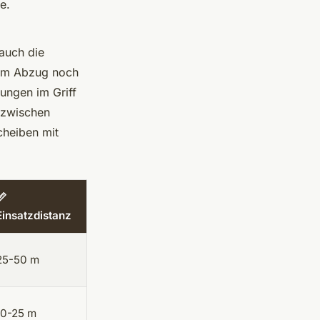
e.
 auch die
r im Abzug noch
ungen im Griff
e zwischen
cheiben mit
📏
Einsatzdistanz
25-50 m
10-25 m