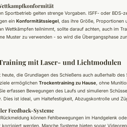
ettkampfkonformität
len Sportbetrieb gelten strenge Vorgaben. ISFF- oder BDS-zer
agen ein
Konformitätssiegel
, das ihre Größe, Proportionen 
an Wettkämpfen teilnimmt, sollte darauf achten, auch im Tra
me Muster zu verwenden - so wird die Übergangsphase z
Training mit Laser- und Lichtmodulen
ft heute, die Grundlagen des Schießens auch außerhalb des
rziele ermöglichen
Trockentraining zu Hause
, ohne Muniti
Sie erfassen Bewegungen des Laufs und simulieren Schüsse
y. Dies ist ideal, um Haltefestigkeit, Abzugskontrolle und Zü
taler Feedback-Systeme
r Rückmeldung können Fehlbewegungen im Handgelenk oder
 korrigiert werden. Manche Systeme bieten sogar Videorep