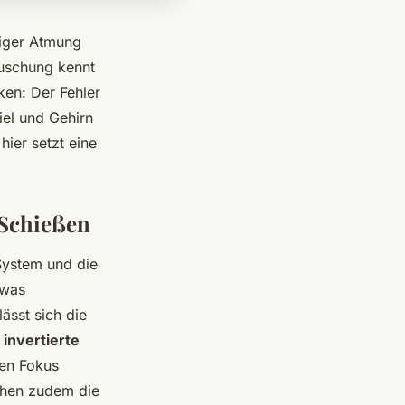
higer Atmung
äuschung kennt
ken: Der Fehler
iel und Gehirn
hier setzt eine
 Schießen
System und die
 was
ässt sich die
e
invertierte
en Fokus
höhen zudem die