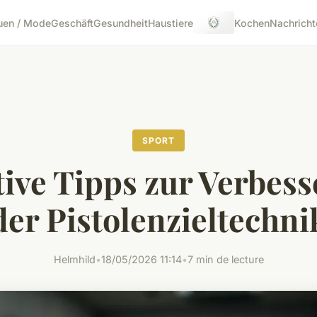
uen / Mode
Geschäft
Gesundheit
Haustiere
Kochen
Nachricht
SPORT
tive Tipps zur Verbes
der Pistolenzieltechni
Helmhild
•
18/05/2026 11:14
•
7 min de lecture