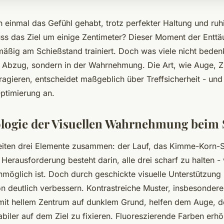
 einmal das Gefühl gehabt, trotz perfekter Haltung und ru
huss das Ziel um einige Zentimeter? Dieser Moment der Entt
lmäßig am Schießstand trainiert. Doch was viele nicht beden
 im Abzug, sondern in der Wahrnehmung. Die Art, wie Auge, Z
ragieren, entscheidet maßgeblich über Treffsicherheit - und 
ptimierung an.
logie der Visuellen Wahrnehmung beim
eiten drei Elemente zusammen: der Lauf, das Kimme-Korn-
 Herausforderung besteht darin, alle drei scharf zu halten -
möglich ist. Doch durch geschickte visuelle Unterstützung l
on deutlich verbessern. Kontrastreiche Muster, insbesonder
it hellem Zentrum auf dunklem Grund, helfen dem Auge, d
tabiler auf dem Ziel zu fixieren. Fluoreszierende Farben er