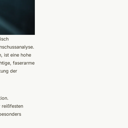
isch
inschussanalyse.
 ist eine hohe
htige, faserarme
tung der
ion.
 reißfesten
 besonders