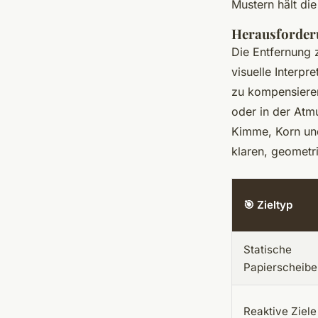
Mustern hält die
Herausforderu
Die Entfernung z
visuelle Interpr
zu kompensieren
oder in der Atm
Kimme, Korn und
klaren, geometr
🎯 Zieltyp
Statische
Papierscheibe
Reaktive Ziele