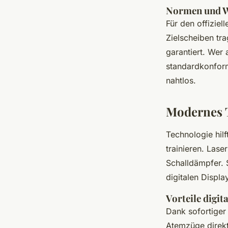
Normen und W
Für den offiziel
Zielscheiben tr
garantiert. Wer 
standardkonfor
nahtlos.
Modernes 
Technologie hil
trainieren. Lase
Schalldämpfer. 
digitalen Displa
Vorteile digi
Dank sofortige
Atemzüge direkt