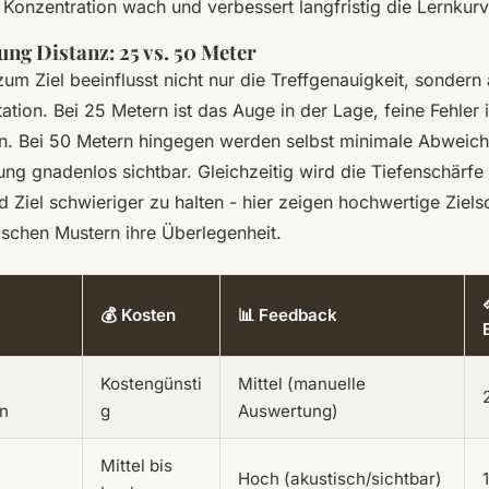
 Konzentration wach und verbessert langfristig die Lernkurv
ng Distanz: 25 vs. 50 Meter
um Ziel beeinflusst nicht nur die Treffgenauigkeit, sondern
etation. Bei 25 Metern ist das Auge in der Lage, feine Fehle
. Bei 50 Metern hingegen werden selbst minimale Abweich
ung gnadenlos sichtbar. Gleichzeitig wird die Tiefenschärf
 Ziel schwieriger zu halten - hier zeigen hochwertige Ziels
ischen Mustern ihre Überlegenheit.
💰 Kosten
📊 Feedback
Kostengünsti
Mittel (manuelle
n
g
Auswertung)
Mittel bis
Hoch (akustisch/sichtbar)