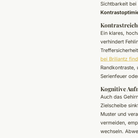
Sichtbarkeit bei
Kontrastoptimi
Kontrastreich
Ein klares, hoc
verhindert Fehli
Treffersicherhe
bei Briliantz fin
Randkontraste,
Serienfeuer ode
Kognitive Auf
Auch das Gehirn
Zielscheibe sink
Muster und vera
vermeiden, empf
wechseln. Abwec