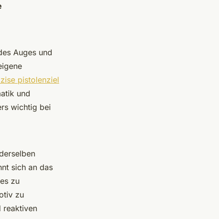
e
 des Auges und
eigene
zise pistolenziel
atik und
s wichtig bei
 derselben
nt sich an das
ies zu
otiv zu
 reaktiven