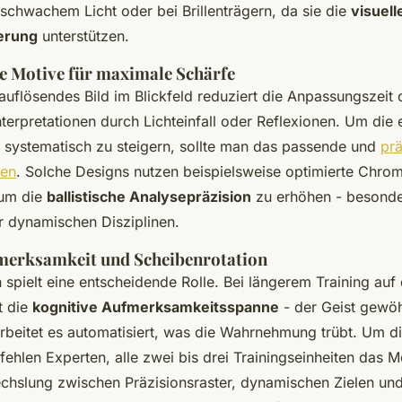
 schwachem Licht oder bei Brillenträgern, da sie die
visuell
erung
unterstützen.
e Motive für maximale Schärfe
hauflösendes Bild im Blickfeld reduziert die Anpassungszeit
nterpretationen durch Lichteinfall oder Reflexionen. Um die 
it systematisch zu steigern, sollte man das passende und
prä
den
. Solche Designs nutzen beispielsweise optimierte Chrom
 um die
ballistische Analysepräzision
zu erhöhen - besonder
r dynamischen Disziplinen.
merksamkeit und Scheibenrotation
 spielt eine entscheidende Rolle. Bei längerem Training auf
t die
kognitive Aufmerksamkeitsspanne
- der Geist gewöh
rbeitet es automatisiert, was die Wahrnehmung trübt. Um d
ehlen Experten, alle zwei bis drei Trainingseinheiten das M
hslung zwischen Präzisionsraster, dynamischen Zielen und