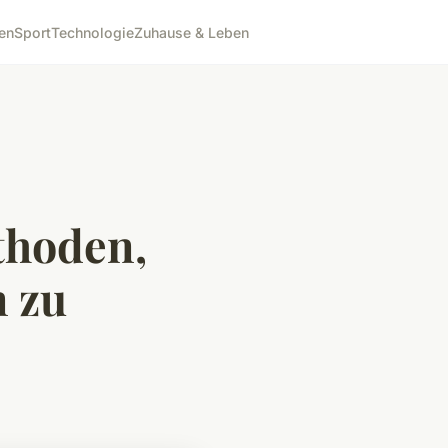
en
Sport
Technologie
Zuhause & Leben
thoden,
 zu