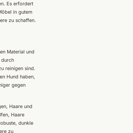
n. Es erfordert
 Möbel in gutem
ere zu schaffen.
en Material und
n durch
zu reinigen sind.
inen Hund haben,
ähiger gegen
gen, Haare und
lfen, Haare
robuste, dunkle
ere zu