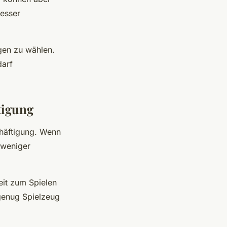
besser
gen zu wählen.
darf
tigung
häftigung. Wenn
 weniger
eit zum Spielen
genug Spielzeug