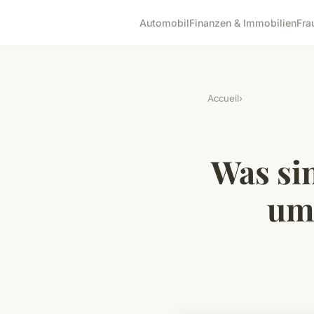
Automobil
Finanzen & Immobilien
Fra
Accueil
›
Was si
um