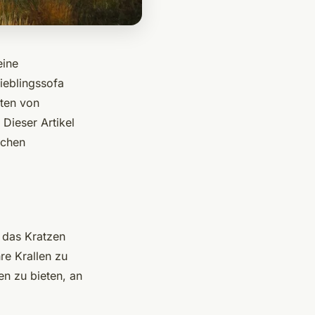
eine
ieblingssofa
ten von
Dieser Artikel
schen
t das Kratzen
e Krallen zu
en zu bieten, an