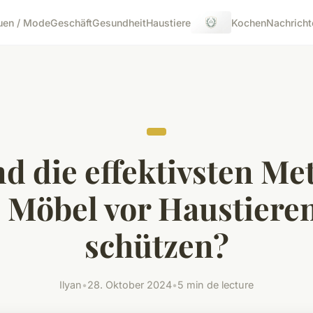
uen / Mode
Geschäft
Gesundheit
Haustiere
Kochen
Nachricht
nd die effektivsten Me
 Möbel vor Haustieren
schützen?
Ilyan
•
28. Oktober 2024
•
5 min de lecture